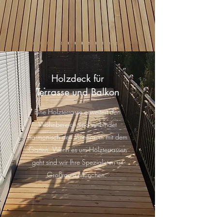
Holzdeck für
Terrasse und Balkon
Eine Holzterrasse erweitert den
Wohnbereich und verbindet
harmonisch den Innenraum mit dem
Garten. Wenn es um Holzterrassen
geht sind wir Ihre Spezialisten im
Großraum München.